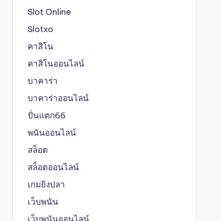
Slot Online
Slotxo
คาสิโน
คาสิโนออนไลน์
บาคาร่า
บาคาร่าออนไลน์
ปั่นแตก66
พนันออนไลน์
สล็อต
สล็อตออนไลน์
เกมยิงปลา
เว็บพนัน
เว็บพนันออนไลน์