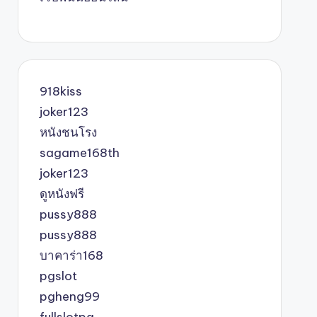
918kiss
joker123
หนังชนโรง
sagame168th
joker123
ดูหนังฟรี
pussy888
pussy888
บาคาร่า168
pgslot
pgheng99